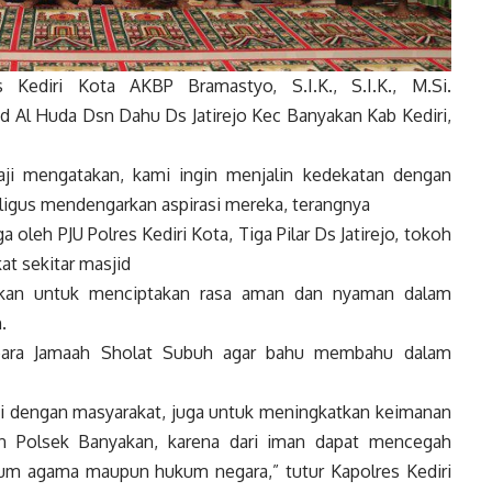
ediri Kota AKBP Bramastyo, S.I.K., S.I.K., M.Si.
id Al Huda Dsn Dahu Ds Jatirejo Kec Banyakan Kab Kediri,
aji mengatakan, kami ingin menjalin kedekatan dengan
igus mendengarkan aspirasi mereka, terangnya
a oleh PJU Polres Kediri Kota, Tiga Pilar Ds Jatirejo, tokoh
t sekitar masjid
akukan untuk menciptakan rasa aman dan nyaman dalam
.
para Jamaah Sholat Subuh agar bahu membahu dalam
ahmi dengan masyarakat, juga untuk meningkatkan keimanan
an Polsek Banyakan, karena dari iman dapat mencegah
um agama maupun hukum negara,” tutur Kapolres Kediri