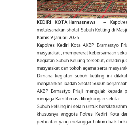
KEDIRI KOTA,Harnasnews
– Kapolres K
melaksanakan sholat Subuh Keliling di Masj
Kamis 9 Januari 2025
Kapolres Kediri Kota AKBP Bramastyo Pri
masyarakat , mempererat kebersamaan sekal
Kegiatan Subuh Keliling tersebut, dihadiri jug
masyarakat dan tokoh agama serta masyaraka
Dimana kegiatan subuh keliling ini dil
menjalankan ibadah Sholat Subuh berjamaah
AKBP Brmastyo Priaji mengajak kepada 
menjaga Kamtibmas dilingkungan sekitar
Subuh keliling ini selain untuk bersilatur
khususnya anggota Polres Kediri Kota d
perbuatan yang melanggar hukum baik huk