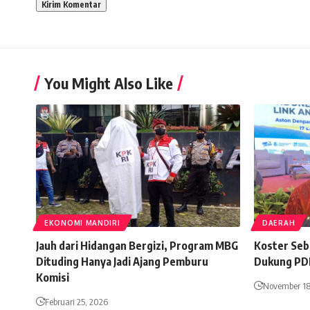
You Might Also Like
EKONOMI MANDIRI
DAERAH
Jauh dari Hidangan Bergizi, Program MBG
Koster Seb
Dituding Hanya Jadi Ajang Pemburu
Dukung PD
Komisi
November 18
Februari 25, 2026