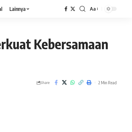
al
Lainnya
Aa
 Perkuat Kebersamaan
2 Min Read
Share