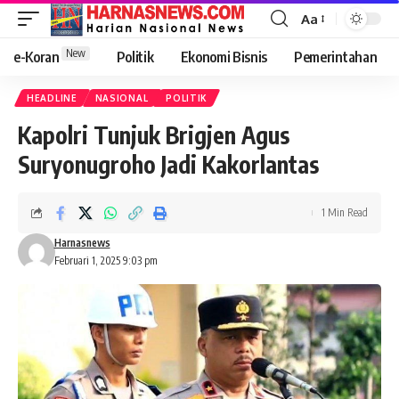
Aa
New
e-Koran
Politik
Ekonomi Bisnis
Pemerintahan
HEADLINE
NASIONAL
POLITIK
Kapolri Tunjuk Brigjen Agus
Suryonugroho Jadi Kakorlantas
1 Min Read
Harnasnews
Februari 1, 2025 9:03 pm