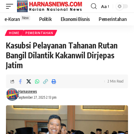
Aa
New
e-Koran
Politik
Ekonomi Bisnis
Pemerintahan
HOME
PEMERINTAHAN
Kasubsi Pelayanan Tahanan Rutan
Bangil Dilantik Kakanwil Dirjepas
Jatim
2 Min Read
Harnasnews
September 27, 2025 2:13 pm