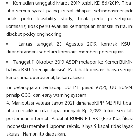
Kemudian tanggal 6 Maret 2019 terbit KD 86/2019. Tiba-
tiba semua syarat paling krusial dihapus, sehinggavmenjadi:
tidak perlu feasibility study; tidak perlu persetujuan
komisaris; tidak perlu evaluasi kemampuan finansial mitra. Ini
disebut policy engineering.
Lantas tanggal 23 Agustus 2019, kontrak KSU
ditandatangani sebelum komisaris memberi persetujuan.
Tanggal 11 Oktober 2019 ASDP melapor ke KemenBUMN
bahwa KSU “menuju akuisisi”. Padahal komisaris hanya setuju
kerja sama operasional, bukan akuisisi.
Ini pelanggaran terhadap UU PT pasal 97(2), UU BUMN,
prinsip GCG, dan early warning system.
4. Manipulasi valuasi tahun 2021, dimanabKJPP MBPRU tiba-
tiba menaikkan nilai kapal menjadi Rp 2,092 triliun setelah
pertemuan informal. Padahal BUMN PT BKI (Biro Klasifikasi
Indonesia) memberi laporan teknis, isinya 9 kapal tidak layak
akuisisi. Namun itu diabaikan.