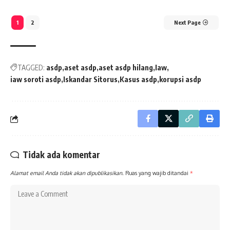
1
2
Next Page
TAGGED:
asdp
aset asdp
aset asdp hilang
Iaw
iaw soroti asdp
Iskandar Sitorus
Kasus asdp
korupsi asdp
Tidak ada komentar
Alamat email Anda tidak akan dipublikasikan.
Ruas yang wajib ditandai
*