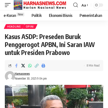
Aa
New
e-Koran
Politik
Ekonomi Bisnis
Pemerintahan
HEADLINE
OPINI
Kasus ASDP: Preseden Buruk
Penggerogot APBN, Ini Saran IAW
untuk Presiden Prabowo
8 Min Read
Harnasnews
November 30, 2025 9:04 pm