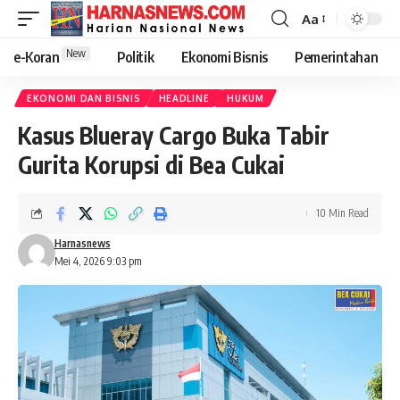
Aa
New
e-Koran
Politik
Ekonomi Bisnis
Pemerintahan
EKONOMI DAN BISNIS
HEADLINE
HUKUM
Kasus Blueray Cargo Buka Tabir
Gurita Korupsi di Bea Cukai
10 Min Read
Harnasnews
Mei 4, 2026 9:03 pm