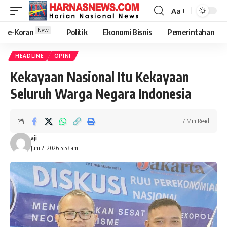
Aa
New
e-Koran
Politik
Ekonomi Bisnis
Pemerintahan
HEADLINE
OPINI
Kekayaan Nasional Itu Kekayaan
Seluruh Warga Negara Indonesia
7 Min Read
aji
Juni 2, 2026 5:53 am