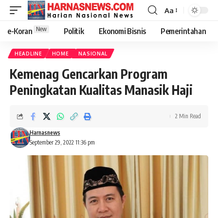
Aa
New
e-Koran
Politik
Ekonomi Bisnis
Pemerintahan
HEADLINE
HOME
NASIONAL
Kemenag Gencarkan Program
Peningkatan Kualitas Manasik Haji
2 Min Read
Harnasnews
September 29, 2022 11:36 pm