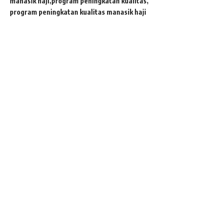
manasik haji
program peningkatan kualitas
program peningkatan kualitas manasik haji