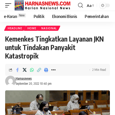
Aa
New
e-Koran
Politik
Ekonomi Bisnis
Pemerintahan
HEADLINE
HOME
NASIONAL
Kemenkes Tingkatkan Layanan JKN
untuk Tindakan Panyakit
Katastropik
2 Min Read
Harnasnews
September 20, 2022 10:40 pm