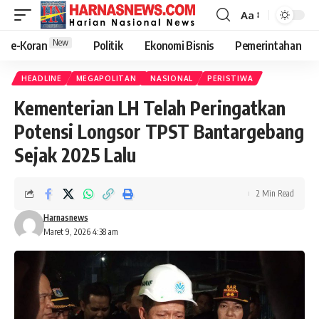
Aa
New
e-Koran
Politik
Ekonomi Bisnis
Pemerintahan
HEADLINE
MEGAPOLITAN
NASIONAL
PERISTIWA
Kementerian LH Telah Peringatkan
Potensi Longsor TPST Bantargebang
Sejak 2025 Lalu
2 Min Read
Harnasnews
Maret 9, 2026 4:38 am