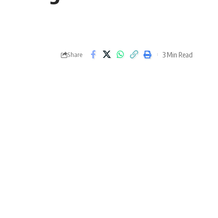
3 Min Read
Share