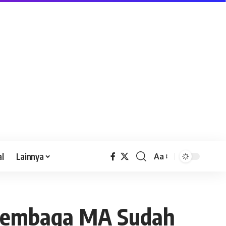
al
Lainnya
Aa
a Lembaga MA Sudah