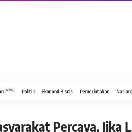
New
an
Politik
Ekonomi Bisnis
Pemerintahan
Nasion
asyarakat Percaya, Jik