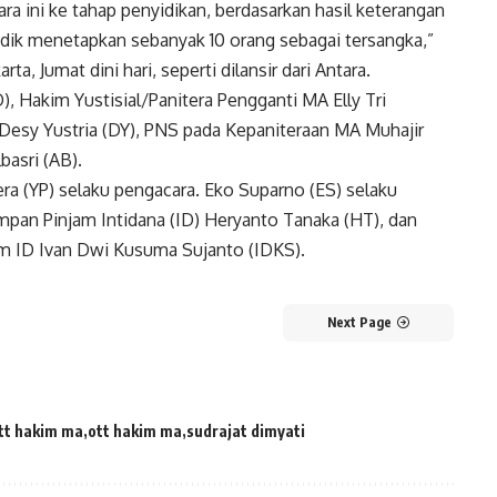
ra ini ke tahap penyidikan, berdasarkan hasil keterangan
idik menetapkan sebanyak 10 orang sebagai tersangka,”
ta, Jumat dini hari, seperti dilansir dari Antara.
), Hakim Yustisial/Panitera Pengganti MA Elly Tri
Desy Yustria (DY), PNS pada Kepaniteraan MA Muhajir
asri (AB).
ra (YP) selaku pengacara. Eko Suparno (ES) selaku
mpan Pinjam Intidana (ID) Heryanto Tanaka (HT), dan
am ID Ivan Dwi Kusuma Sujanto (IDKS).
Next Page
tt hakim ma
ott hakim ma
sudrajat dimyati