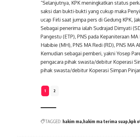
“Selanjutnya, KPK meningkatkan status perka
saksi dan bukti-bukti yang cukup maka Peny
ucap Firli saat jumpa pers di Gedung KPK, Jakar
Sebagai penerima ialah Sudrajad Dimyati (SD
Pangestu (ETP), PNS pada Kepaniteraan MA 
Habibie (MH), PNS MA Redi (RD), PNS MA Alb
Kemudian sebagai pemberi, yakni Yosep Pare
pengacara pihak swasta/debitur Koperasi Si
pihak swasta/debitur Koperasi Simpan Pinj
1
2
TAGGED:
hakim ma
hakim ma terima suap
kpk o