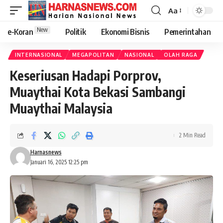
Aa
New
e-Koran
Politik
Ekonomi Bisnis
Pemerintahan
INTERNASIONAL
MEGAPOLITAN
NASIONAL
OLAH RAGA
Keseriusan Hadapi Porprov,
Muaythai Kota Bekasi Sambangi
Muaythai Malaysia
2 Min Read
Harnasnews
Januari 16, 2025 12:25 pm