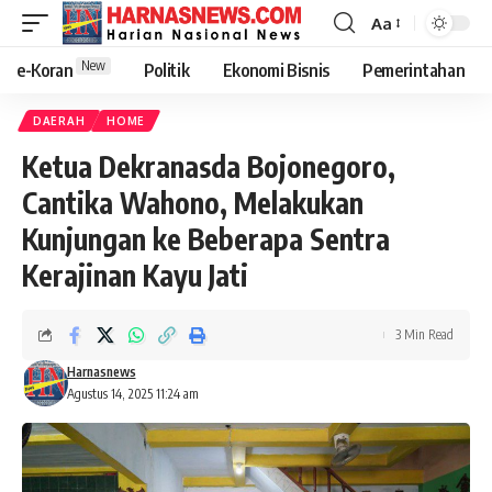
Aa
New
e-Koran
Politik
Ekonomi Bisnis
Pemerintahan
DAERAH
HOME
Ketua Dekranasda Bojonegoro,
Cantika Wahono, Melakukan
Kunjungan ke Beberapa Sentra
Kerajinan Kayu Jati
3 Min Read
Harnasnews
Agustus 14, 2025 11:24 am