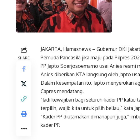
JAKARTA, Harnasnews – Gubernur DKI Jakar
Pemuda Pancasila jika maju pada Pilpres 2
SHARE
PP Japto Soerjosoemarno usai Anies resmi me
Anies diberikan KTA langsung oleh Japto usa
Dalam kesempatan itu, Japto menyerukan aga
Capres mendatang.
“Jadi kewajiban bagi seluruh kader PP kalau t
terpilih, wajib kita untuk pilih beliau,” kata
“Kader PP diutamakan dimanapun juga,” imbu
kader PP.