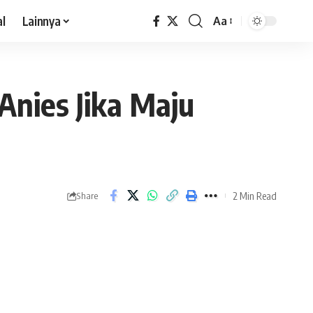
al
Lainnya
Aa
Anies Jika Maju
2 Min Read
Share