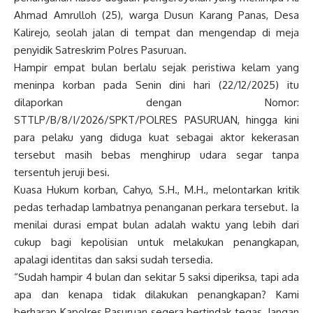
Ahmad Amrulloh (25), warga Dusun Karang Panas, Desa
Kalirejo, seolah jalan di tempat dan mengendap di meja
penyidik Satreskrim Polres Pasuruan.
Hampir empat bulan berlalu sejak peristiwa kelam yang
meninpa korban pada Senin dini hari (22/12/2025) itu
dilaporkan dengan Nomor:
STTLP/B/8/I/2026/SPKT/POLRES PASURUAN, hingga kini
para pelaku yang diduga kuat sebagai aktor kekerasan
tersebut masih bebas menghirup udara segar tanpa
tersentuh jeruji besi.
Kuasa Hukum korban, Cahyo, S.H., M.H., melontarkan kritik
pedas terhadap lambatnya penanganan perkara tersebut. Ia
menilai durasi empat bulan adalah waktu yang lebih dari
cukup bagi kepolisian untuk melakukan penangkapan,
apalagi identitas dan saksi sudah tersedia.
“Sudah hampir 4 bulan dan sekitar 5 saksi diperiksa, tapi ada
apa dan kenapa tidak dilakukan penangkapan? Kami
berharap Kapolres Pasuruan segera bertindak tegas. Jangan