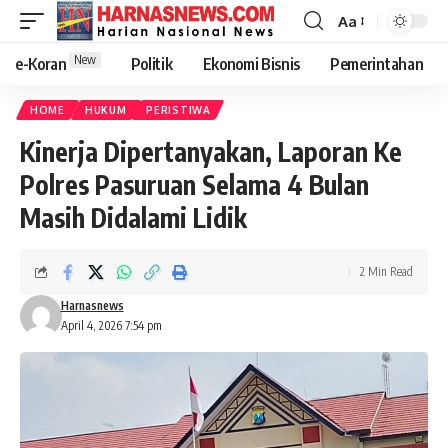
Aa
New
e-Koran
Politik
Ekonomi Bisnis
Pemerintahan
HOME
HUKUM
PERISTIWA
Kinerja Dipertanyakan, Laporan Ke
Polres Pasuruan Selama 4 Bulan
Masih Didalami Lidik
2 Min Read
Harnasnews
April 4, 2026 7:54 pm