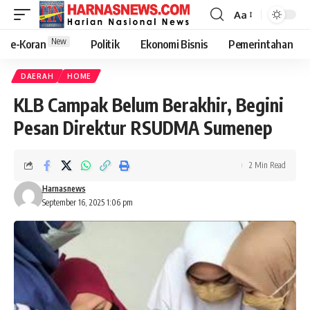
Aa
New
e-Koran
Politik
Ekonomi Bisnis
Pemerintahan
DAERAH
HOME
KLB Campak Belum Berakhir, Begini
Pesan Direktur RSUDMA Sumenep
2 Min Read
Harnasnews
September 16, 2025 1:06 pm