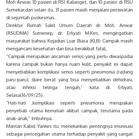
Moh Anwar, 10 pasien di RSI Kalianget, dan 10 pasien di RSU
Sumekar,dan selain itu, 31 pasien masih menjalani perawatan
di sejumlah puskesmas.
Direktur Rumah Sakit Umum Daerah dr. Moh. Anwar
(RSUDMA) Sumenep, dr. Erliyati M.Kes, mengingatkan
masyarakat bahwa Kejadian Luar Biasa (KLB) Campak masih
mengancam kesehatan dan bisa berakibat fatal,
“Campak merupakan ancaman serius yang perlu diwaspadai
karena campak bukan hanya ruam kulit, penyakit ini dapat
menyebabkan komplikasi serius seperti pneumonia (radang
paru-paru), diare berat yang bisa menyebabkan dehidrasi,
atau infeksi telinga tengah,” kata dr. Erliyati,
Selasa(16/09/25).
“Hati-hati ,komplikasi seperti pneumonia merupakan
penyebab utama kematian akibat campak, terutama pada
anak-anak,” Imbuhnya.
Mantan Kabid Yankes itu, menekankan pentingnya imunisasi
sebagai pencegahan utama terhadap penyakit yang sangat