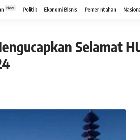
New
an
Politik
Ekonomi Bisnis
Pemerintahan
Nasion
engucapkan Selamat HU
24