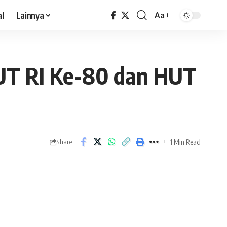
al
Lainnya
Aa
T RI Ke-80 dan HUT
1 Min Read
Share