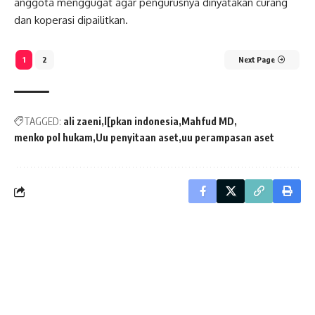
anggota menggugat agar pengurusnya dinyatakan curang
dan koperasi dipailitkan.
1
2
Next Page
TAGGED:
ali zaeni
l[pkan indonesia
Mahfud MD
menko pol hukam
Uu penyitaan aset
uu perampasan aset