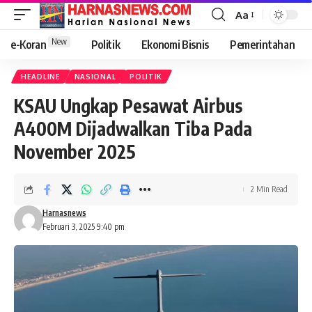
Aa
New
e-Koran
Politik
Ekonomi Bisnis
Pemerintahan
HEADLINE
NASIONAL
POLITIK
KSAU Ungkap Pesawat Airbus
A400M Dijadwalkan Tiba Pada
November 2025
2 Min Read
Harnasnews
Februari 3, 2025 9:40 pm