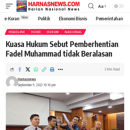
Aa
New
e-Koran
Politik
Ekonomi Bisnis
Pemerintahan
HEADLINE
HOME
HUKUM
NASIONAL
Kuasa Hukum Sebut Pemberhentian
Fadel Muhammad tidak Beralasan
3 Min Read
Harnasnews
September 9, 2022 10:16 pm