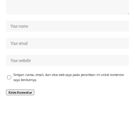
Simpan nama, email, dan situs web saya pada peramban ini untuk komentar
saya berikutnya.