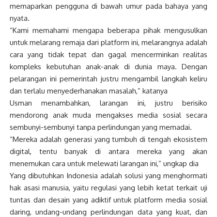
memaparkan pengguna di bawah umur pada bahaya yang
nyata.
“Kami memahami mengapa beberapa pihak mengusulkan
untuk melarang remaja dari platform ini, melarangnya adalah
cara yang tidak tepat dan gagal mencerminkan realitas
kompleks kebutuhan anak-anak di dunia maya. Dengan
pelarangan ini pemerintah justru mengambil langkah keliru
dan terlalu menyederhanakan masalah,” katanya
Usman menambahkan, larangan ini, justru berisiko
mendorong anak muda mengakses media sosial secara
sembunyi-sembunyi tanpa perlindungan yang memadai.
“Mereka adalah generasi yang tumbuh di tengah ekosistem
digital, tentu banyak di antara mereka yang akan
menemukan cara untuk melewati larangan ini,” ungkap dia
Yang dibutuhkan Indonesia adalah solusi yang menghormati
hak asasi manusia, yaitu regulasi yang lebih ketat terkait uji
tuntas dan desain yang adiktif untuk platform media sosial
daring, undang-undang perlindungan data yang kuat, dan