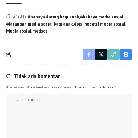
TAGGED:
#bahaya daring bagi anak
#bahaya media sosial
#larangan media sosial bagi anak
#sisi negatif media sosial
Media sosial
medsos
Tidak ada komentar
Alamat email Anda tidak akan dipublikasikan.
Ruas yang wajib ditandai
*