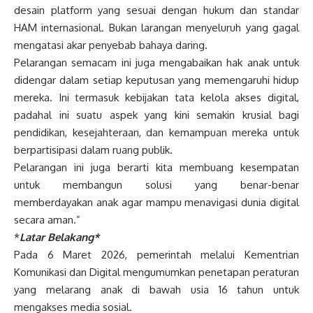
desain platform yang sesuai dengan hukum dan standar
HAM internasional. Bukan larangan menyeluruh yang gagal
mengatasi akar penyebab bahaya daring.
Pelarangan semacam ini juga mengabaikan hak anak untuk
didengar dalam setiap keputusan yang memengaruhi hidup
mereka. Ini termasuk kebijakan tata kelola akses digital,
padahal ini suatu aspek yang kini semakin krusial bagi
pendidikan, kesejahteraan, dan kemampuan mereka untuk
berpartisipasi dalam ruang publik.
Pelarangan ini juga berarti kita membuang kesempatan
untuk membangun solusi yang benar-benar
memberdayakan anak agar mampu menavigasi dunia digital
secara aman.”
*
Latar Belakang*
Pada 6 Maret 2026, pemerintah melalui Kementrian
Komunikasi dan Digital mengumumkan penetapan peraturan
yang melarang anak di bawah usia 16 tahun untuk
mengakses media sosial.