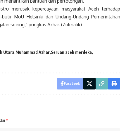
ih menantikan bantuan dan pertolongan.
justru merusak kepercayaan masyarakat Aceh terhadap
r-butir MoU Helsinki dan Undang-Undang Pemerintahan
an seiring,” pungkas Azhar. (Zulmalik)
h Utara
Muhammad Azhar
Seruan aceh merdeka
Facebook
ndai
*