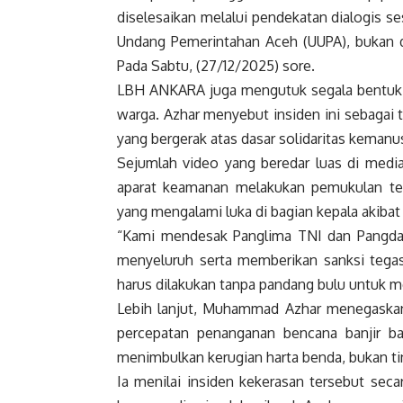
diselesaikan melalui pendekatan dialogis 
Undang Pemerintahan Aceh (UUPA), bukan de
Pada Sabtu, (27/12/2025) sore.
LBH ANKARA juga mengutuk segala bentuk in
warga. Azhar menyebut insiden ini sebagai 
yang bergerak atas dasar solidaritas kema
Sejumlah video yang beredar luas di medi
aparat keamanan melakukan pemukulan ter
yang mengalami luka di bagian kepala akiba
“Kami mendesak Panglima TNI dan Pangda
menyeluruh serta memberikan sanksi tega
harus dilakukan tanpa pandang bulu untuk m
Lebih lanjut, Muhammad Azhar menegaskan
percepatan penanganan bencana banjir b
menimbulkan kerugian harta benda, bukan t
Ia menilai insiden kekerasan tersebut sec