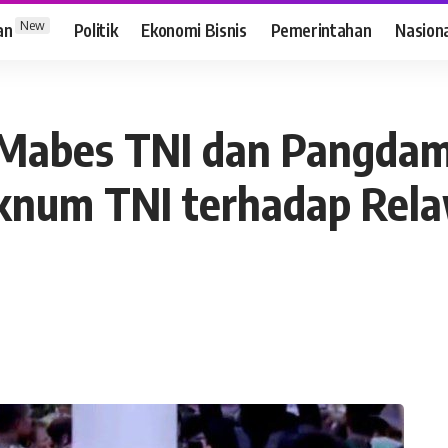
New
an
Politik
Ekonomi Bisnis
Pemerintahan
Nasion
abes TNI dan Pangdam
knum TNI terhadap Rel