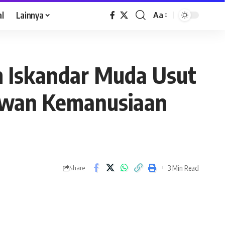
al
Lainnya
Aa
 Iskandar Muda Usut
awan Kemanusiaan
3 Min Read
Share