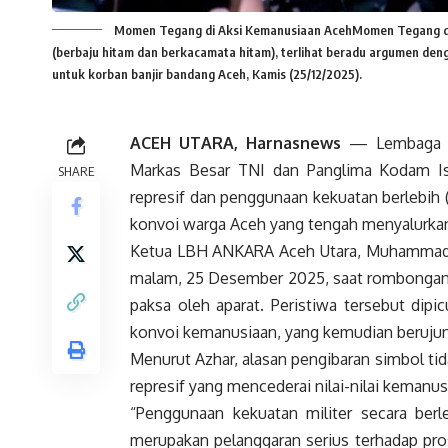
Momen Tegang di Aksi Kemanusiaan AcehMomen Tegang 
(berbaju hitam dan berkacamata hitam), terlihat beradu argumen denga
untuk korban banjir bandang Aceh, Kamis (25/12/2025).
ACEH UTARA, Harnasnews
— Lembaga B
Markas Besar TNI dan Panglima Kodam I
SHARE
represif dan penggunaan kekuatan berlebih 
konvoi warga Aceh yang tengah menyalurkan
Ketua LBH ANKARA Aceh Utara, Muhammad A
malam, 25 Desember 2025, saat rombongan 
paksa oleh aparat. Peristiwa tersebut dip
konvoi kemanusiaan, yang kemudian berujung 
Menurut Azhar, alasan pengibaran simbol ti
represif yang mencederai nilai-nilai kemanu
“Penggunaan kekuatan militer secara berl
merupakan pelanggaran serius terhadap pr