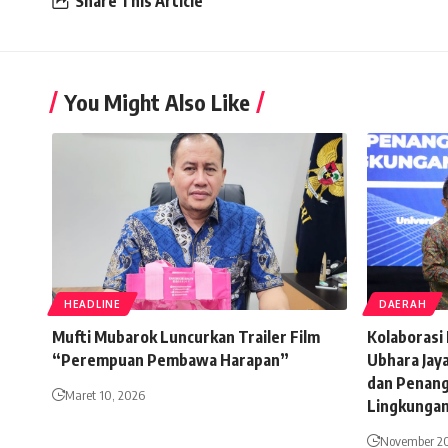
Share This Article
You Might Also Like
HEADLINE
DAERAH
Mufti Mubarok Luncurkan Trailer Film
Kolaborasi 
“Perempuan Pembawa Harapan”
Ubhara Jaya
dan Penang
Maret 10, 2026
Lingkungan
November 20