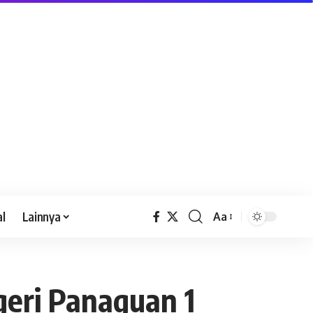
al
Lainnya
Aa
geri Panaguan 1