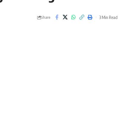
3 Min Read
Share