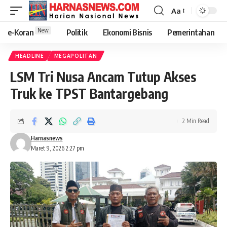
Aa
New
e-Koran
Politik
Ekonomi Bisnis
Pemerintahan
HEADLINE
MEGAPOLITAN
LSM Tri Nusa Ancam Tutup Akses
Truk ke TPST Bantargebang
2 Min Read
Harnasnews
Maret 9, 2026 2:27 pm