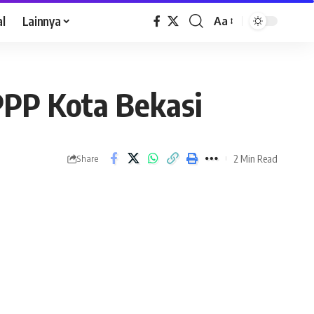
al
Lainnya
Aa
PP Kota Bekasi
2 Min Read
Share