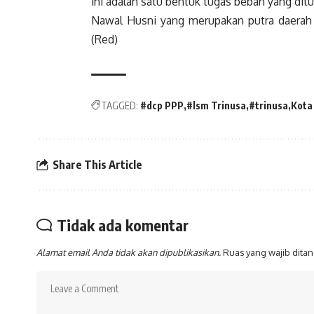
ini adalah satu bentuk tugas beban yang dit
Nawal Husni yang merupakan putra daera
(Red)
TAGGED:
#dcp PPP
#lsm Trinusa
#trinusa
Kota
Share This Article
Tidak ada komentar
Alamat email Anda tidak akan dipublikasikan.
Ruas yang wajib dita