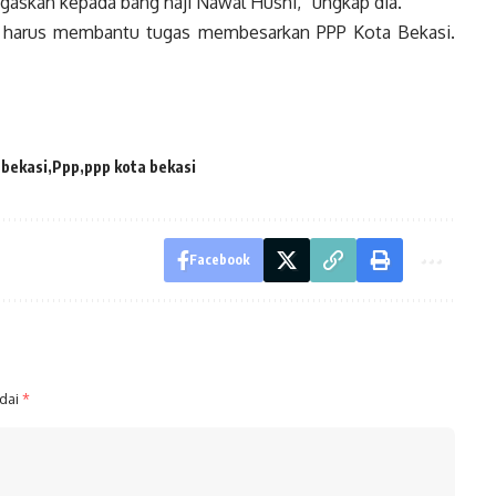
ugaskan kepada bang haji Nawal Husni,” ungkap dia.
h harus membantu tugas membesarkan PPP Kota Bekasi.
 bekasi
Ppp
ppp kota bekasi
Facebook
ndai
*