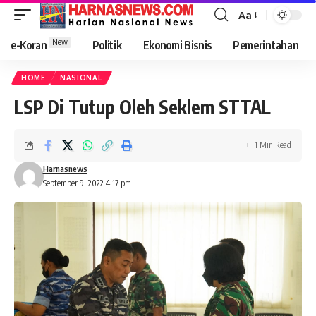
Aa
New
e-Koran
Politik
Ekonomi Bisnis
Pemerintahan
HOME
NASIONAL
LSP Di Tutup Oleh Seklem STTAL
1 Min Read
Harnasnews
September 9, 2022 4:17 pm