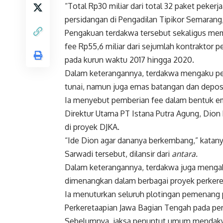
“Total Rp30 miliar dari total 32 paket pekerj
persidangan di Pengadilan Tipikor Semarang,
Pengakuan terdakwa tersebut sekaligus me
fee Rp55,6 miliar dari sejumlah kontraktor 
pada kurun waktu 2017 hingga 2020.
Dalam keterangannya, terdakwa mengaku pem
tunai, namun juga emas batangan dan depos
Ia menyebut pemberian fee dalam bentuk em
Direktur Utama PT Istana Putra Agung, Dion
di proyek DJKA.
“Ide Dion agar dananya berkembang,” katan
Sarwadi tersebut, dilansir dari
antara.
Dalam keterangannya, terdakwa juga mengak
dimenangkan dalam berbagai proyek perkere
Ia menuturkan seluruh plotingan pemenang p
Perkeretaapian Jawa Bagian Tengah pada per
Sebelumnya, jaksa penuntut umum mendakwa