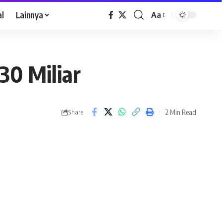
al
Lainnya
Aa
30 Miliar
2 Min Read
Share