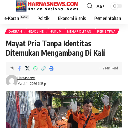
Aa
New
e-Koran
Politik
Ekonomi Bisnis
Pemerintahan
DAERAH
HEADLINE
HUKUM
MEGAPOLITAN
PERISTIWA
Mayat Pria Tanpa Identitas
Ditemukan Mengambang Di Kali
2 Min Read
Harnasnews
Maret 11, 2026 6:58 pm