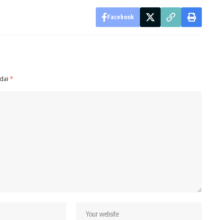
Facebook
ndai
*