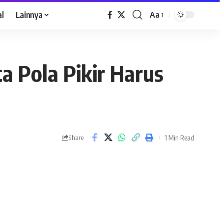
al
Lainnya
Aa
 Pola Pikir Harus
1 Min Read
Share