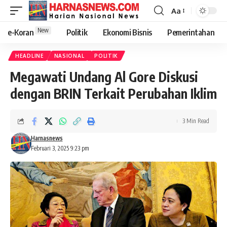
Aa
New
e-Koran
Politik
Ekonomi Bisnis
Pemerintahan
HEADLINE
NASIONAL
POLITIK
Megawati Undang Al Gore Diskusi
dengan BRIN Terkait Perubahan Iklim
3 Min Read
Harnasnews
Februari 3, 2025 9:23 pm