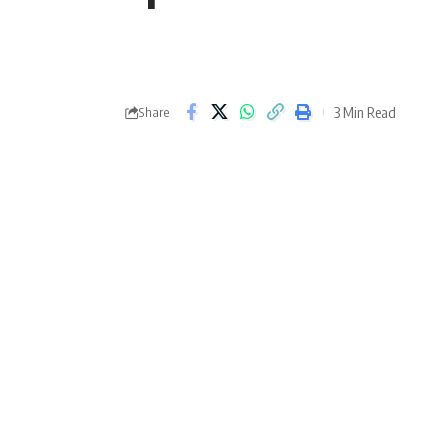
3 Min Read
Share