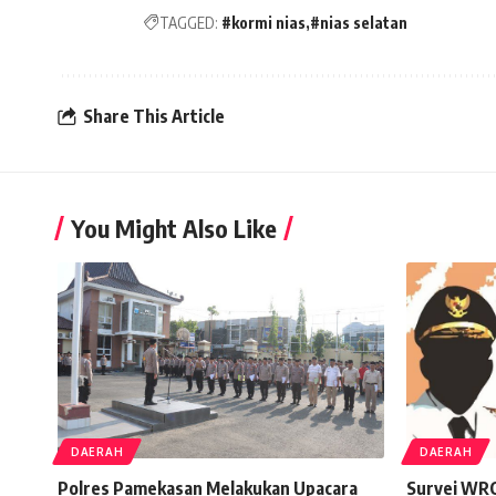
TAGGED:
#kormi nias
#nias selatan
Share This Article
You Might Also Like
DAERAH
DAERAH
Polres Pamekasan Melakukan Upacara
Survei WRC