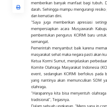
memberikan banyak manfaat bagi tubuh. D
darah. Sehingga mampu mengurangi resiko pe
dan kematian dini.
”Saya juga memberikan apresiasi setin
mempersiapkan acara Musyawarah Kabupa
pembentukan pengurus KORMI baru untuk K
semangat.
Pemerintah menyambut baik karena memang 
masyarakat sehat maka negara pasti akan ku
Ketua Kormi Sumut, menjelaskan perbedaan
Komite Olahraga Masyarakat Indonesia (KO
event, sedangkan KORMI berfokus pada b
yang nantinya akan memunculkan SDM yang
olahraga.
”Harapannya kita bisa menyentuh olahraga 
tradisional”, Tegasnya.
Dalam sebuah ungkapan, “Mens sana in corpo