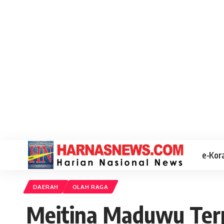
e-Kor
DAERAH
OLAH RAGA
Meitina Maduwu Terp