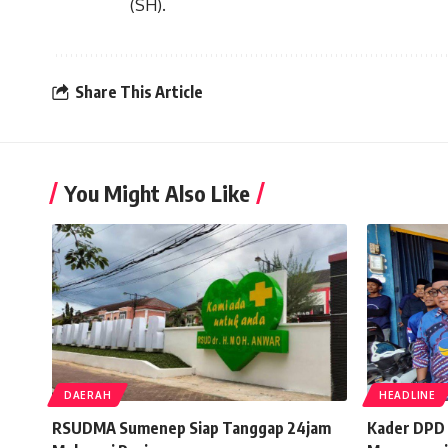
(SH).
Share This Article
You Might Also Like
DAERAH
HEADLINE
RSUDMA Sumenep Siap Tanggap 24jam
Kader DPD 