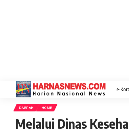
e-Kor
DAERAH
HOME
Melalui Dinas Keseh