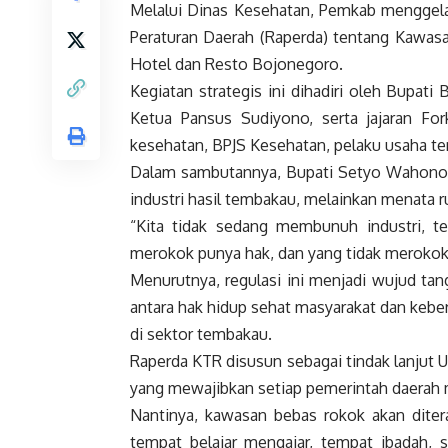
Melalui Dinas Kesehatan, Pemkab mengge
Peraturan Daerah (Raperda) tentang Kawas
Hotel dan Resto Bojonegoro.
Kegiatan strategis ini dihadiri oleh Bupa
Ketua Pansus Sudiyono, serta jajaran For
kesehatan, BPJS Kesehatan, pelaku usaha t
Dalam sambutannya, Bupati Setyo Wahono
industri hasil tembakau, melainkan menata r
“Kita tidak sedang membunuh industri, te
merokok punya hak, dan yang tidak merokok 
Menurutnya, regulasi ini menjadi wujud t
antara hak hidup sehat masyarakat dan ke
di sektor tembakau.
Raperda KTR disusun sebagai tindak lanjut
yang mewajibkan setiap pemerintah daerah
Nantinya, kawasan bebas rokok akan ditera
tempat belajar mengajar, tempat ibadah, s