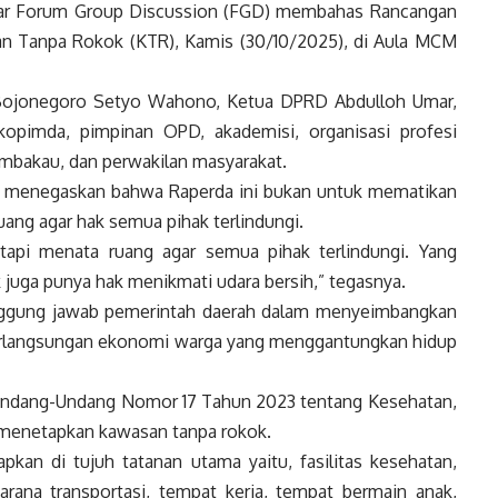
lar Forum Group Discussion (FGD) membahas Rancangan
an Tanpa Rokok (KTR), Kamis (30/10/2025), di Aula MCM
ti Bojonegoro Setyo Wahono, Ketua DPRD Abdulloh Umar,
kopimda, pimpinan OPD, akademisi, organisasi profesi
embakau, dan perwakilan masyarakat.
 menegaskan bahwa Raperda ini bukan untuk mematikan
uang agar hak semua pihak terlindungi.
tapi menata ruang agar semua pihak terlindungi. Yang
juga punya hak menikmati udara bersih,” tegasnya.
anggung jawab pemerintah daerah dalam menyeimbangkan
berlangsungan ekonomi warga yang menggantungkan hidup
 Undang-Undang Nomor 17 Tahun 2023 tentang Kesehatan,
 menetapkan kawasan tanpa rokok.
pkan di tujuh tatanan utama yaitu, fasilitas kesehatan,
arana transportasi, tempat kerja, tempat bermain anak,