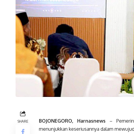
BOJONEGORO, Harnasnews
– Pemerint
SHARE
menunjukkan keseriusannya dalam mewujudk