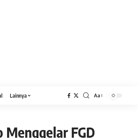
al
Lainnya
Aa
o Menggelar FGD