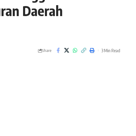
ran Daerah
3 Min Read
Share