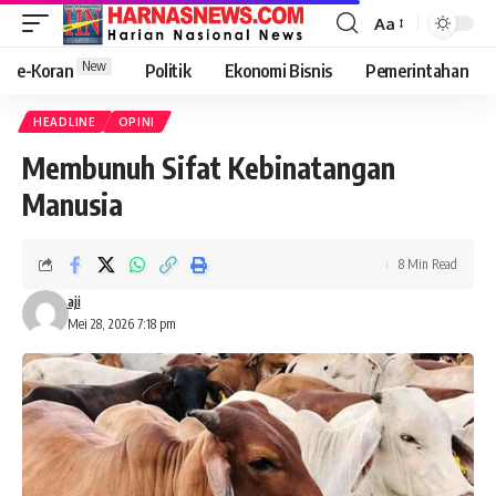
Aa
New
e-Koran
Politik
Ekonomi Bisnis
Pemerintahan
HEADLINE
OPINI
Membunuh Sifat Kebinatangan
Manusia
8 Min Read
aji
Mei 28, 2026 7:18 pm