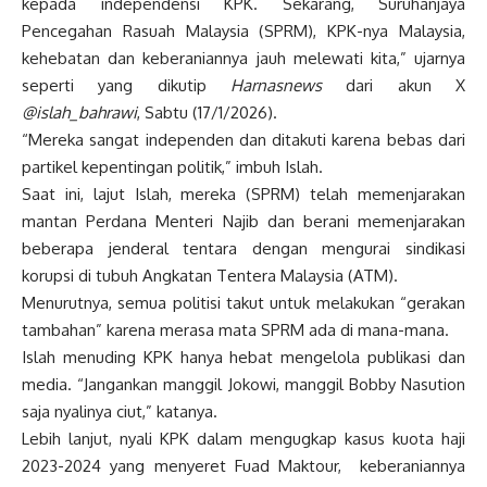
kepada independensi KPK. Sekarang, Suruhanjaya
Pencegahan Rasuah Malaysia (SPRM), KPK-nya Malaysia,
kehebatan dan keberaniannya jauh melewati kita,” ujarnya
seperti yang dikutip
Harnasnews
dari akun X
@islah_bahrawi
, Sabtu (17/1/2026).
“Mereka sangat independen dan ditakuti karena bebas dari
partikel kepentingan politik,” imbuh Islah.
Saat ini, lajut Islah, mereka (SPRM) telah memenjarakan
mantan Perdana Menteri Najib dan berani memenjarakan
beberapa jenderal tentara dengan mengurai sindikasi
korupsi di tubuh Angkatan Tentera Malaysia (ATM).
Menurutnya, semua politisi takut untuk melakukan “gerakan
tambahan” karena merasa mata SPRM ada di mana-mana.
Islah menuding KPK hanya hebat mengelola publikasi dan
media. “Jangankan manggil Jokowi, manggil Bobby Nasution
saja nyalinya ciut,” katanya.
Lebih lanjut, nyali KPK dalam mengugkap kasus kuota haji
2023-2024 yang menyeret Fuad Maktour, keberaniannya