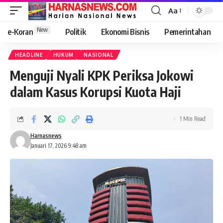
Aa
New
e-Koran
Politik
Ekonomi Bisnis
Pemerintahan
HEADLINE
HUKUM
NASIONAL
Menguji Nyali KPK Periksa Jokowi
dalam Kasus Korupsi Kuota Haji
1 Min Read
Harnasnews
Januari 17, 2026 9:48 am