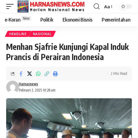
Aa
New
e-Koran
Politik
Ekonomi Bisnis
Pemerintahan
HEADLINE
NASIONAL
Menhan Sjafrie Kunjungi Kapal Induk
Prancis di Perairan Indonesia
2 Min Read
Harnasnews
Februari 2, 2025 10:28 am