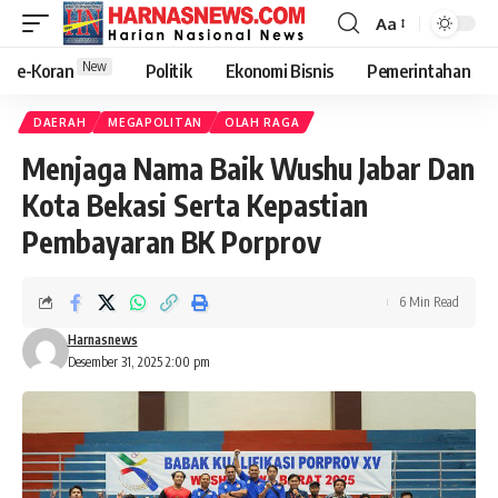
Aa
New
e-Koran
Politik
Ekonomi Bisnis
Pemerintahan
DAERAH
MEGAPOLITAN
OLAH RAGA
Menjaga Nama Baik Wushu Jabar Dan
Kota Bekasi Serta Kepastian
Pembayaran BK Porprov
6 Min Read
Harnasnews
Desember 31, 2025 2:00 pm