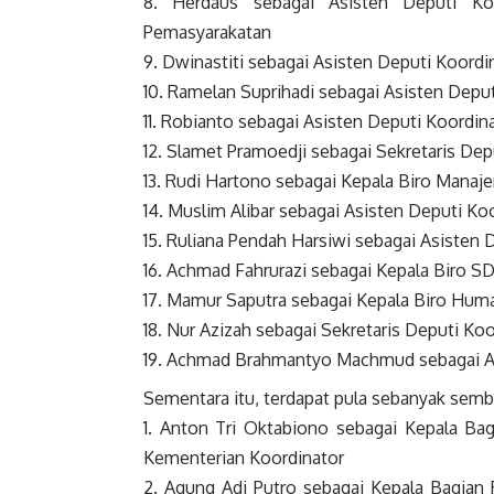
8. Herdaus sebagai Asisten Deputi Ko
Pemasyarakatan
9. Dwinastiti sebagai Asisten Deputi Koordi
10. Ramelan Suprihadi sebagai Asisten Depu
11. Robianto sebagai Asisten Deputi Koordin
12. Slamet Pramoedji sebagai Sekretaris De
13. Rudi Hartono sebagai Kepala Biro Mana
14. Muslim Alibar sebagai Asisten Deputi K
15. Ruliana Pendah Harsiwi sebagai Asiste
16. Achmad Fahrurazi sebagai Kepala Biro S
17. Mamur Saputra sebagai Kepala Biro Hum
18. Nur Azizah sebagai Sekretaris Deputi Ko
19. Achmad Brahmantyo Machmud sebagai Asi
Sementara itu, terdapat pula sebanyak sembila
Anton Tri Oktabiono sebagai Kepala Bag
Kementerian Koordinator
2. Agung Adi Putro sebagai Kepala Bagian