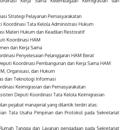
ordinasi Kerja Sama Kelembagaan Kemigrasian dan
nasi Strategi Pelayanan Pemasyarakatan
ti Koordinasi Tata Kelola Administrasi Hukum
asi Materi Hukum dan Keadilan Restoratif
puti Koordinasi HAM
jemen dan Kerja Sama
oordinasi Penyelesaian Pelanggaran HAM Berat
n Deputi Koordinasi Pembangunan dan Kerja Sama HAM
DM, Organisasi, dan Hukum
as dan Teknologi Informasi
ordinasi Keimigrasian dan Pemasyarakatan
sten Deputi Koordinasi Tata Kelola Keimigrasian
n pejabat manajerial yang dilantik terdiri atas:
ian Tata Usaha Pimpinan dan Protokol pada Sekretariat
 Rumah Tangga dan Layanan pengadaan pada Sekretariat