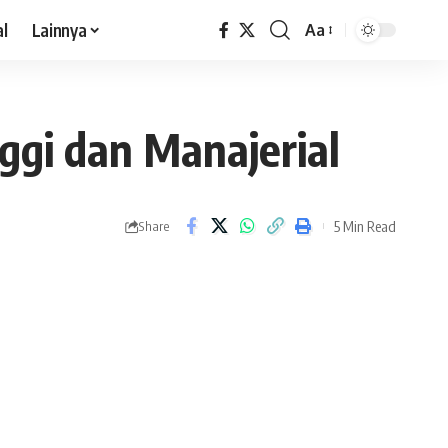
al
Lainnya
Aa
gi dan Manajerial
5 Min Read
Share