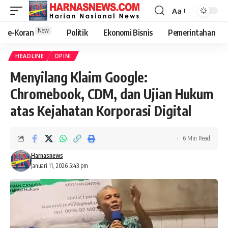
Aa
New
e-Koran
Politik
Ekonomi Bisnis
Pemerintahan
HEADLINE
OPINI
Menyilang Klaim Google:
Chromebook, CDM, dan Ujian Hukum
atas Kejahatan Korporasi Digital
6 Min Read
Harnasnews
Januari 11, 2026 5:43 pm