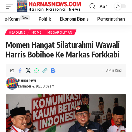
Aa
New
e-Koran
Politik
Ekonomi Bisnis
Pemerintahan
HEADLINE
HOME
MEGAPOLITAN
Momen Hangat Silaturahmi Wawali
Harris Bobihoe Ke Markas Forkkabi
3 Min Read
Harnasnews
Desember 4, 2025 9:02 am