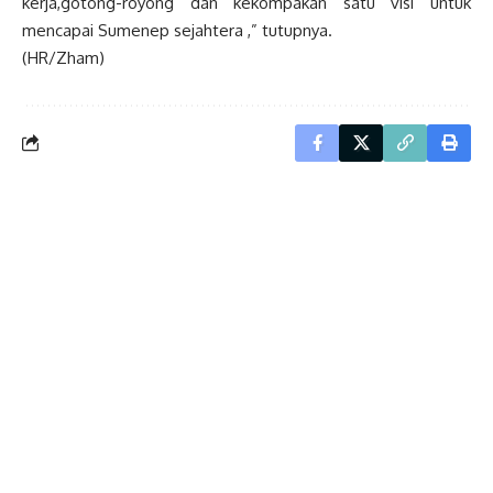
kerja,gotong-royong dan kekompakan satu visi untuk
mencapai Sumenep sejahtera ,” tutupnya.
(HR/Zham)