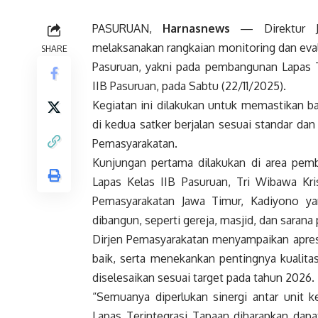
PASURUAN,
Harnasnews
— Direktur Je
melaksanakan rangkaian monitoring dan eval
SHARE
Pasuruan, yakni pada pembangunan Lapas 
IIB Pasuruan, pada Sabtu (22/11/2025).
Kegiatan ini dilakukan untuk memastikan 
di kedua satker berjalan sesuai standar da
Pemasyarakatan.
Kunjungan pertama dilakukan di area pemb
Lapas Kelas IIB Pasuruan, Tri Wibawa Kris
Pemasyarakatan Jawa Timur, Kadiyono ya
dibangun, seperti gereja, masjid, dan sarana
Dirjen Pemasyarakatan menyampaikan apresi
baik, serta menekankan pentingnya kualita
diselesaikan sesuai target pada tahun 2026.
“Semuanya diperlukan sinergi antar unit 
Lapas Terintegrasi Tapaan diharapkan dap