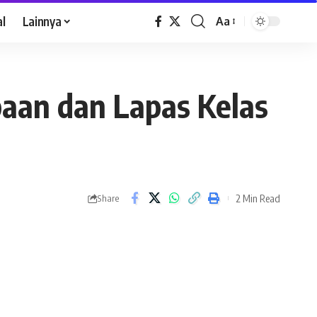
al
Lainnya
Aa
paan dan Lapas Kelas
2 Min Read
Share