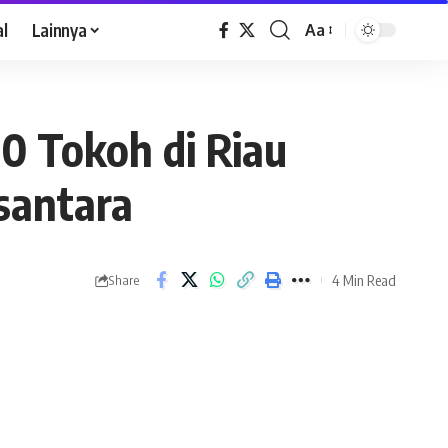
al
Lainnya
Aa
0 Tokoh di Riau
santara
4 Min Read
Share