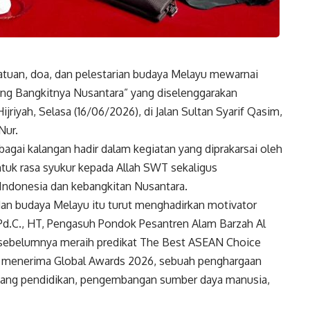
an, doa, dan pelestarian budaya Melayu mewarnai
g Bangkitnya Nusantara” yang diselenggarakan
riyah, Selasa (16/06/2026), di Jalan Sultan Syarif Qasim,
Nur.
bagai kalangan hadir dalam kegiatan yang diprakarsai oleh
tuk rasa syukur kepada Allah SWT sekaligus
ndonesia dan kebangkitan Nusantara.
an budaya Melayu itu turut menghadirkan motivator
 M.Pd.C., HT, Pengasuh Pondok Pesantren Alam Barzah Al
 sebelumnya meraih predikat The Best ASEAN Choice
ga menerima Global Awards 2026, sebuah penghargaan
dang pendidikan, pengembangan sumber daya manusia,