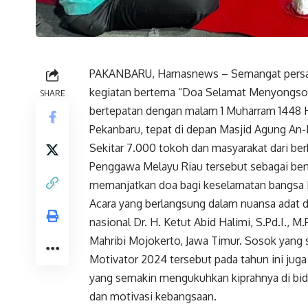
PAKANBARU, Harnasnews – Semangat persatu
kegiatan bertema “Doa Selamat Menyongson
SHARE
bertepatan dengan malam 1 Muharram 1448 Hij
Pekanbaru, tepat di depan Masjid Agung An-
Sekitar 7.000 tokoh dan masyarakat dari ber
Penggawa Melayu Riau tersebut sebagai ben
memanjatkan doa bagi keselamatan bangsa I
Acara yang berlangsung dalam nuansa adat d
nasional Dr. H. Ketut Abid Halimi, S.Pd.I.,
Mahribi Mojokerto, Jawa Timur. Sosok yang
Motivator 2024 tersebut pada tahun ini ju
yang semakin mengukuhkan kiprahnya di bi
dan motivasi kebangsaan.