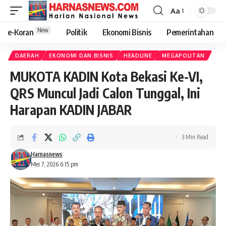
Aa
New
e-Koran
Politik
Ekonomi Bisnis
Pemerintahan
DAERAH
EKONOMI DAN BISNIS
HEADLINE
MEGAPOLITAN
MUKOTA KADIN Kota Bekasi Ke-VI,
QRS Muncul Jadi Calon Tunggal, Ini
Harapan KADIN JABAR
3 Min Read
Harnasnews
Mei 7, 2026 6:15 pm