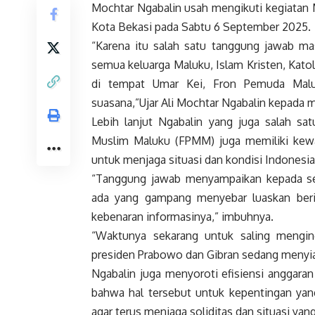
Mochtar Ngabalin usah mengikuti kegiata
Kota Bekasi pada Sabtu 6 September 2025.
“Karena itu salah satu tanggung jawab mas
semua keluarga Maluku, Islam Kristen, Kato
di tempat Umar Kei, Fron Pemuda Maluk
suasana,”Ujar Ali Mochtar Ngabalin kepada 
Lebih lanjut Ngabalin yang juga salah s
Muslim Maluku (FPMM) juga memiliki kew
untuk menjaga situasi dan kondisi Indonesi
“Tanggung jawab menyampaikan kepada sel
ada yang gampang menyebar luaskan berita
kebenaran informasinya,” imbuhnya.
“Waktunya sekarang untuk saling menging
presiden Prabowo dan Gibran sedang menyiap
Ngabalin juga menyoroti efisiensi anggaran 
bahwa hal tersebut untuk kepentingan yang
agar terus menjaga soliditas dan situasi yang