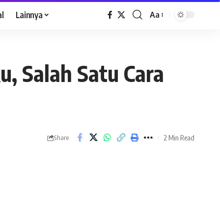
al
Lainnya
Aa
u, Salah Satu Cara
2 Min Read
Share