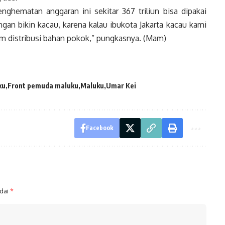
nghematan anggaran ini sekitar 367 triliun bisa dipakai
ngan bikin kacau, karena kalau ibukota Jakarta kacau kami
am distribusi bahan pokok,” pungkasnya. (Mam)
ku
Front pemuda maluku
Maluku
Umar Kei
Facebook
ndai
*