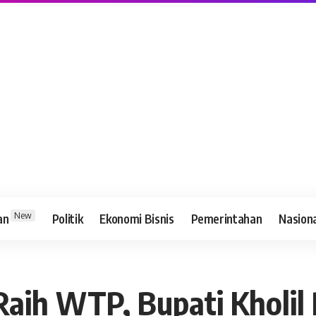
New
an
Politik
Ekonomi Bisnis
Pemerintahan
Nasion
aih WTP, Bupati Kholil