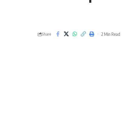
2 Min Read
Share