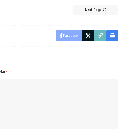
Next Page
Facebook
ndai
*