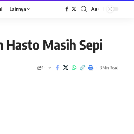
al
Lainnya
Aa
n Hasto Masih Sepi
3 Min Read
Share