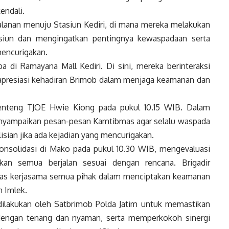
endali.
jalanan menuju Stasiun Kediri, di mana mereka melakukan
tasiun dan mengingatkan pentingnya kewaspadaan serta
mencurigakan.
a di Ramayana Mall Kediri. Di sini, mereka berinteraksi
presiasi kehadiran Brimob dalam menjaga keamanan dan
lenteng TJOE Hwie Kiong pada pukul 10.15 WIB. Dalam
menyampaikan pesan-pesan Kamtibmas agar selalu waspada
sian jika ada kejadian yang mencurigakan.
 konsolidasi di Mako pada pukul 10.30 WIB, mengevaluasi
kan semua berjalan sesuai dengan rencana. Brigadir
atas kerjasama semua pihak dalam menciptakan keamanan
n Imlek.
 dilakukan oleh Satbrimob Polda Jatim untuk memastikan
dengan tenang dan nyaman, serta memperkokoh sinergi