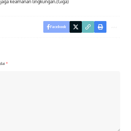
njaga keamanan lingkungan.(Giga)
Facebook
ndai
*