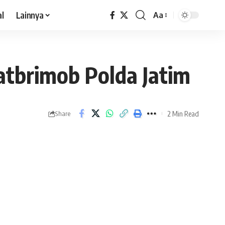
al
Lainnya
Aa
Satbrimob Polda Jatim
2 Min Read
Share