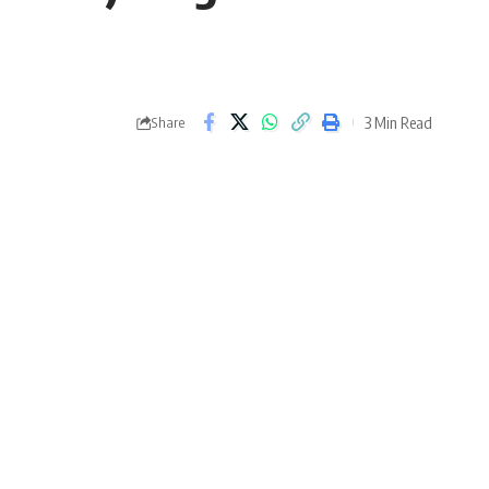
3 Min Read
Share