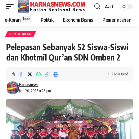
Aa
New
e-Koran
Politik
Ekonomi Bisnis
Pemerintahan
PENDIDIKAN
Pelepasan Sebanyak 52 Siswa-Siswi
dan Khotmil Qur’an SDN Omben 2
2 Min Read
Harnasnews
Juni 20, 2026 4:26 pm