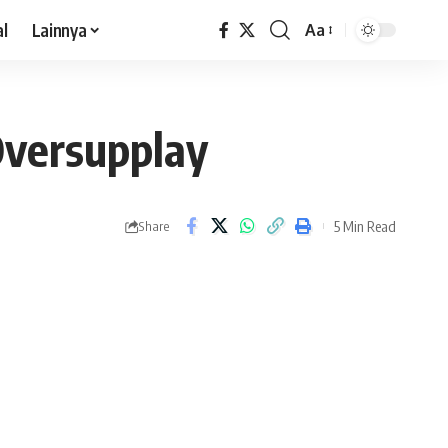
al
Lainnya
Aa
Oversupplay
5 Min Read
Share