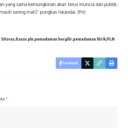
aan yang sama kemungkinan akan terus muncul dari publik:
asih sering mati?’ pungkas Iskandar. (Pri)
 Sitorus
Kasus pln
pemadaman bergilir
pemadaman litrik
PLN
Facebook
ndai
*