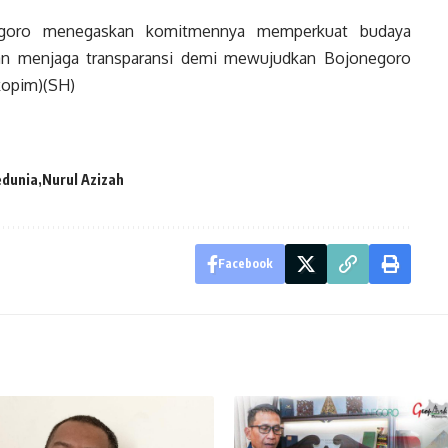
egoro menegaskan komitmennya memperkuat budaya
 dan menjaga transparansi demi mewujudkan Bojonegoro
kopim)(SH)
edunia
Nurul Azizah
Facebook