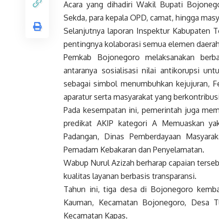
Acara yang dihadiri Wakil Bupati Bojonego
Sekda, para kepala OPD, camat, hingga mas
Selanjutnya laporan Inspektur Kabupaten
pentingnya kolaborasi semua elemen daerah 
Pemkab Bojonegoro melaksanakan berbag
antaranya sosialisasi nilai antikorupsi u
sebagai simbol menumbuhkan kejujuran, Fe
aparatur serta masyarakat yang berkontribu
Pada kesempatan ini, pemerintah juga memb
predikat AKIP kategori A Memuaskan ya
Padangan, Dinas Pemberdayaan Masyarak
Pemadam Kebakaran dan Penyelamatan.
Wabup Nurul Azizah berharap capaian terse
kualitas layanan berbasis transparansi.
Tahun ini, tiga desa di Bojonegoro kemba
Kauman, Kecamatan Bojonegoro, Desa Tl
Kecamatan Kapas.