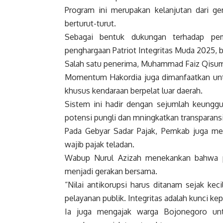
Program ini merupakan kelanjutan dari ger
berturut-turut.
Sebagai bentuk dukungan terhadap pem
penghargaan Patriot Integritas Muda 2025, 
Salah satu penerima, Muhammad Faiz Qisumud
Momentum Hakordia juga dimanfaatkan untuk
khusus kendaraan berpelat luar daerah.
Sistem ini hadir dengan sejumlah keung
potensi pungli dan mningkatkan transparansi
Pada Gebyar Sadar Pajak, Pemkab juga me
wajib pajak teladan.
Wabup Nurul Azizah menekankan bahwa pen
menjadi gerakan bersama.
“Nilai antikorupsi harus ditanam sejak ke
pelayanan publik. Integritas adalah kunci ke
Ia juga mengajak warga Bojonegoro un