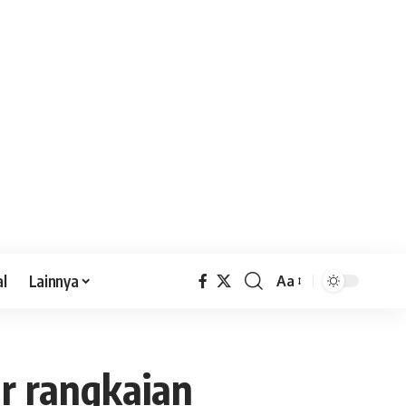
al
Lainnya
Aa
r rangkaian