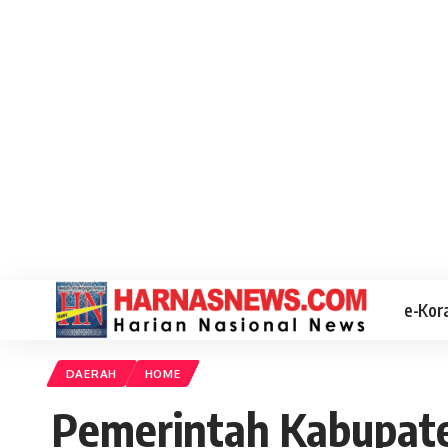
e-Kor
DAERAH
HOME
Pemerintah Kabupate