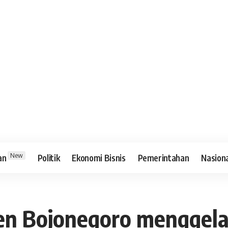
New
an
Politik
Ekonomi Bisnis
Pemerintahan
Nasion
n Bojonegoro menggela